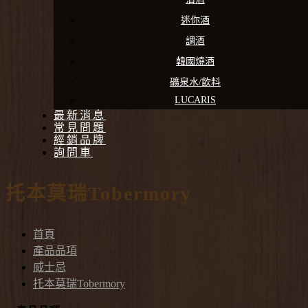
迷你酒
調酒
韓國燒酒
礦泉水/飲料
LUCARIS
最新消息
常見問題
經銷品牌
詢問車
托本莫瑞Tobermory
首頁
產品品項
威士忌
托本莫瑞Tobermory