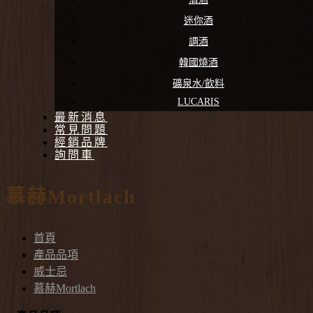
迷你酒
調酒
韓國燒酒
礦泉水/飲料
LUCARIS
最新消息
常見問題
經銷品牌
詢問車
慕赫Mortlach
首頁
產品品項
威士忌
慕赫Mortlach